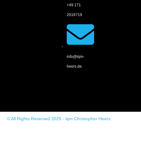
+49 171
2016719
info@lqm-
heers.de
© All Rights Reserved 2025 - lqm Christopher Heers